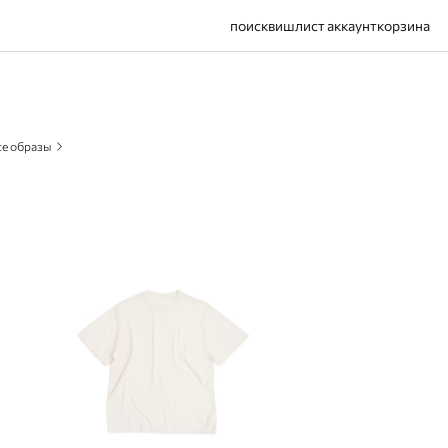
поиск
вишлист
аккаунт
корзина
се образы