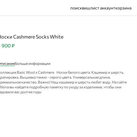
поиск
вишлист
аккаунт
корзина
Носки Cashmere Socks White
 900 ₽
писание
Больше информации
оллекция Basic Wool x Cashmere Носки белого цвета. Кашемир и шерсть.
рапировка. Вышивка темно - серого цвета. Универсальная длинa.
ремиальное качество. Важно! Наш кашемир и шерсть любят воду. На сайте
ítkina вы найдете подробную памятку по уходу за изделиями, чтобы они
адовали вас долгие годы