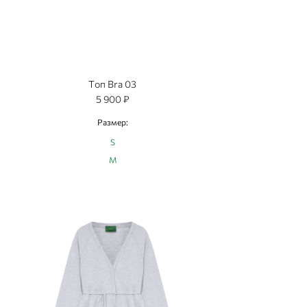
Топ Bra 03
5 900 ₽
Размер:
S
M
L