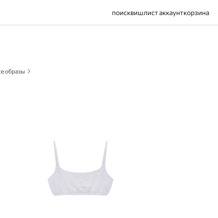
поиск
вишлист
аккаунт
корзина
се образы