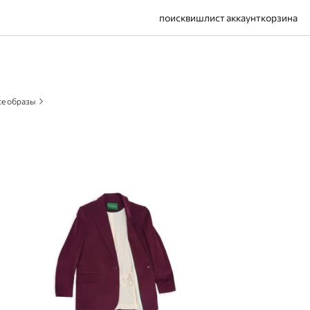
поиск
вишлист
аккаунт
корзина
се образы