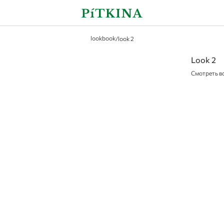
lookbook
/
look 2
Look 2
Смотреть в