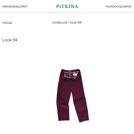
меню
вишлист
поиск
корзина
назад
lookbook
/
look 94
Look 94