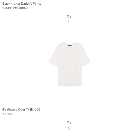
Брюки Joker Daddy's Pants
12 600 ₽
19 800 ₽
XS
S
M
L
Футболка Over T-Shirt 02
7 900 ₽
XS
S