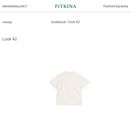
меню
вишлист
поиск
корзина
назад
lookbook
/
look 42
Look 42