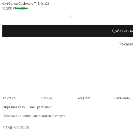
Футболка Cashmere T-Shirt 02
12 500 ₽
17 900 ₽
L
Добавить ве
Показат
Контакты
Бутики
Telegram
Реквизиты
Обратная связь
E-mail рассылка
Политика конфиденциальности и оферта
PíTKINA © 2026