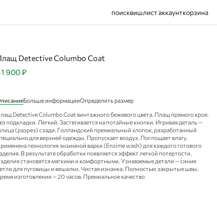
поиск
вишлист
аккаунт
корзина
Плащ Detective Columbo Coat
1 900 ₽
писание
Больше информации
Определить размер
лащ Detective Columbo Coat винтажного бежевого цвета. Плащ прямого кроя.
ез подкладки. Легкий. Застегивается на потайные кнопки. Игривая деталь —
лица (разрез) сзади. Голландский премиальный хлопок, разработанный
пециально для верхней одежды. Пропускает воздух. Поглощает влагу.
рименена технология энзимной варки (Enzime wash) для каждого готового
зделия. В результате обработки появляется эффект легкой потертости.
зделия становятся мягкими и комфортными. Узнаваемые детали — синие
етли для пуговицы и вешалки. Чистая изнанка. Полностью закрытые швы.
ремя изготовления — 20 часов. Премиальное качество