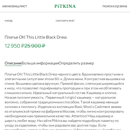
меню
вишлист
поиск
корзина
назад
смотреть все
/
Платье Oh! This Little Black Dress
12 950 ₽
25 900 ₽
Описание
Больше информации
Определить размер
Платье Oh! This Little Black Dress черного цвета. Вдохновлено простыми и
элегантными силуэтами эпохи 60-х. Длина мини. Контрастная вышивка на
спине. Вышивка сделана вручную. Прямой фасон, слегка расширяющийся
к низу, что позволяет подчёркивать пропорции и при этом не обтягивать
слишком сильно. Идеальный натуральный состав. Кашемир и хлопок.
Низкая пиллингуемость. Первичный (virgin) кашемир — натуральное
волокно, собранное традиционным способом. Такой кашемир меньше
склонен к пиллингу. Изделия из коллекции Basic Wool x Cashmere вяжем
из итальянской пряжи на фабрике в Москве, чтобы лично контролировать
необходимое нам премиальное качество. Attention! Наш кашемир и
шерсть любят воду. На сайте Pítkina вы найдете подробную памятку по
уходу за изделиями, чтобы они радовали вас долгие годы. Если
понадобится, используйте наш подарочный брендированный гребешок