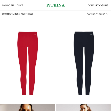
меню
вишлист
поиск
корзина
смотреть все
/
Леггинсы
по умолчанию