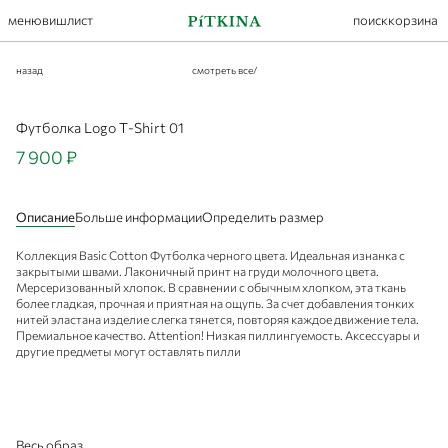
меню
вишлист
поиск
корзина
назад
смотреть все
/
Футболка Logo T-Shirt 01
7 900 ₽
Описание
Больше информации
Определить размер
Коллекция Basic Cotton Футболка черного цвета. Идеальная изнанка с
закрытыми швами. Лаконичный принт на груди молочного цвета.
Мерсеризованный хлопок. В сравнении с обычным хлопком, эта ткань
более гладкая, прочная и приятная на ощупь. За счет добавления тонких
нитей эластана изделие слегка тянется, повторяя каждое движение тела.
Премиальное качество. Attention! Низкая пиллингуемость. Аксессуары и
другие предметы могут оставлять пилли
Весь образ