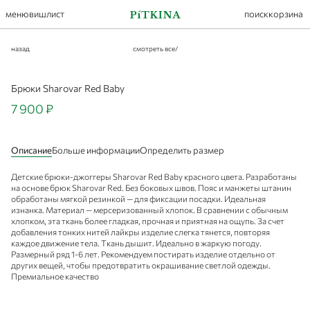
меню
вишлист
поиск
корзина
назад
смотреть все
/
Брюки Sharovar Red Baby
7 900 ₽
Описание
Больше информации
Определить размер
Детские брюки-джоггеры Sharovar Red Baby красного цвета. Разработаны
на основе брюк Sharovar Red. Без боковых швов. Пояс и манжеты штанин
обработаны мягкой резинкой — для фиксации посадки. Идеальная
изнанка. Материал — мерсеризованный хлопок. В сравнении с обычным
хлопком, эта ткань более гладкая, прочная и приятная на ощупь. За счет
добавления тонких нитей лайкры изделие слегка тянется, повторяя
каждое движение тела. Ткань дышит. Идеально в жаркую погоду.
Размерный ряд 1-6 лет. Рекомендуем постирать изделие отдельно от
других вещей, чтобы предотвратить окрашивание светлой одежды.
Премиальное качество