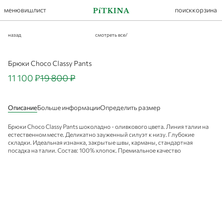
меню
вишлист
поиск
корзина
назад
смотреть все
/
Брюки Choco Classy Pants
11 100 ₽
19 800 ₽
Описание
Больше информации
Определить размер
Брюки Choco Classy Pants шоколадно - оливкового цвета. Линия талии на
естественном месте. Деликатно зауженный силуэт к низу. Глубокие
складки. Идеальная изнанка, закрытые швы, карманы, стандартная
посадка на талии. Состав: 100% хлопок. Премиальное качество