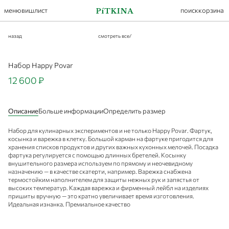
меню
вишлист
поиск
корзина
назад
смотреть все
/
Набор Happy Povar
12 600 ₽
Описание
Больше информации
Определить размер
Набор для кулинарных экспериментов и не только Happy Povar. Фартук,
косынка и варежка в клетку. Большой карман на фартуке пригодится для
хранения списков продуктов и других важных кухонных мелочей. Посадка
фартука регулируется с помощью длинных бретелей. Косынку
внушительного размера используем по прямому и неочевидному
назначению — в качестве скатерти, например. Варежка снабжена
термостойким наполнителем для защиты нежных рук и запястья от
высоких температур. Каждая варежка и фирменный лейбл на изделиях
пришиты вручную — это кратно увеличивает время изготовления.
Идеальная изнанка. Премиальное качество