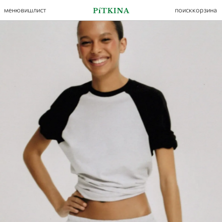
меню
вишлист
поиск
корзина