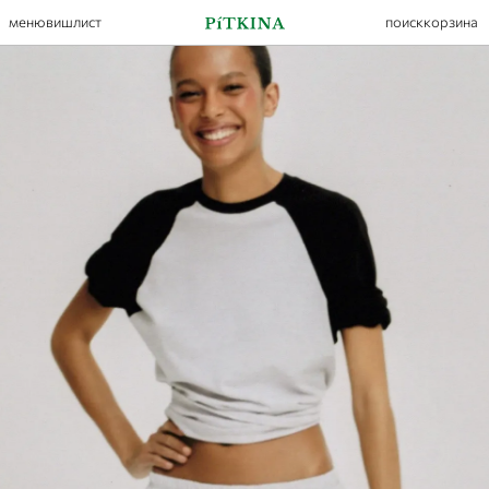
меню
вишлист
поиск
корзина