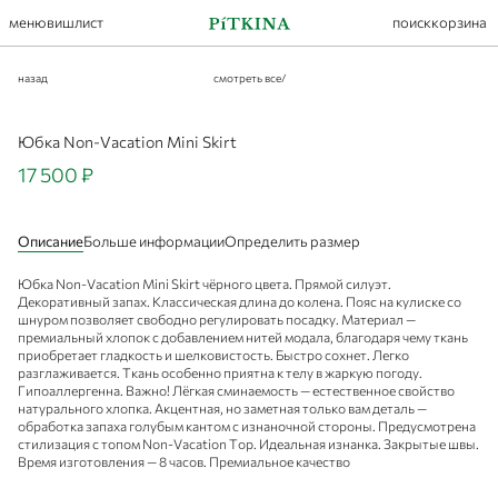
меню
вишлист
поиск
корзина
назад
смотреть все
/
Юбка Non-Vacation Mini Skirt
17 500 ₽
Описание
Больше информации
Определить размер
Юбка Non-Vacation Mini Skirt чёрного цвета. Прямой силуэт.
Декоративный запах. Классическая длина до колена. Пояс на кулиске со
шнуром позволяет свободно регулировать посадку. Материал —
премиальный хлопок с добавлением нитей модала, благодаря чему ткань
приобретает гладкость и шелковистость. Быстро сохнет. Легко
разглаживается. Ткань особенно приятна к телу в жаркую погоду.
Гипоаллергенна. Важно! Лёгкая сминаемость — естественное свойство
натурального хлопка. Акцентная, но заметная только вам деталь —
обработка запаха голубым кантом с изнаночной стороны. Предусмотрена
стилизация с топом Non-Vacation Top. Идеальная изнанка. Закрытые швы.
Время изготовления — 8 часов. Премиальное качество