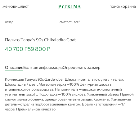
меню
вишлист
поиск
корзина
назад
смотреть все
/
Пальто Tanya's 90s Chikaladka Coat
40 700 ₽
59 800 ₽
Описание
Больше информации
Определить размер
Коллекция Tanya's 90s Garderobe Шерстяное пальто с утеплителем.
Шоколадный цвет. Материал верха —100% фактурная шерсть
итальянского производства. Наполнитель — высокотехнологичный
утеплитель Isosoft. Подкладка — 100% вискоза. Умеренный объем. Прямой
силуэт малого объема. Брендированные пуговицы. Карманы. Узнаваемая
деталь —отделка подборта зеленым кантом. Время изготовления — 17
часов. Премиальное качество