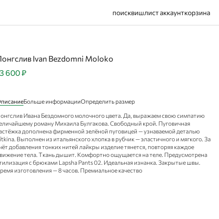
поиск
вишлист
аккаунт
корзина
Лонгслив Ivan Bezdomni Moloko
3 600 ₽
писание
Больше информации
Определить размер
онгслив Ивана Бездомного молочного цвета. Да, выражаем свою симпатию
еличайшему роману Михаила Булгакова. Свободный крой. Пуговичная
астёжка дополнена фирменной зелёной пуговицей — узнаваемой деталью
ítkina. Выполнен из итальянского хлопка в рубчик — эластичного и мягкого. За
чёт добавления тонких нитей лайкры изделие тянется, повторяя каждое
вижение тела. Ткань дышит. Комфортно ощущается на теле. Предусмотрена
тилизация с брюками Lapsha Pants 02. Идеальная изнанка. Закрытые швы.
ремя изготовления — 8 часов. Премиальное качество