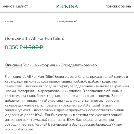
меню
вишлист
поиск
корзина
назад
смотреть все
/
Лонгслив It's All For Fun (Slim)
8 350 ₽
11 900 ₽
Описание
Больше информации
Определить размер
Лонгслив It's All For Fun (Slim) белого цвета.
Слегка примитивный силуэт и
карандашный контур составляют свинку, собак-барабак и кошкино
семейство. Спокойная посадка по фигуре. Идеальная изнанка с закрытыми
швами. Материал — мерсеризованный хлопок. В сравнении с обычным
хлопком, эта ткань более гладкая, прочная и приятная на ощупь. За счет
добавления тонких нитей эластана изделие слегка тянется, повторяя
каждое движение тела. Премиальное качество. Attention! Низкая
пиллингуемость. Аксессуары и другие предметы могут оставлять пилли.
Изделия из дропа It's All For Fun созданы в результате художественной
интерпретации (оммажа) творчества Ю.А. Васнецова, а также при
сотрудничестве с Марией Васнецовой и Васнецовским брендом Ухтым
www.uhtym.com